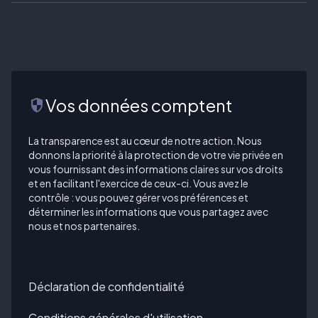
Vos données comptent
security
La transparence est au cœur de notre action. Nous
donnons la priorité à la protection de votre vie privée en
vous fournissant des informations claires sur vos droits
et en facilitant l'exercice de ceux-ci. Vous avez le
contrôle : vous pouvez gérer vos préférences et
déterminer les informations que vous partagez avec
nous et nos partenaires.
Déclaration de confidentialité
Conditions générales d'utilisation