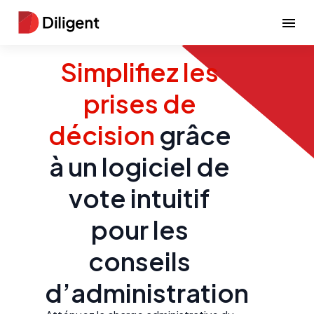
Simplifiez les
prises de
décision
grâce
à un logiciel de
vote intuitif
pour les
conseils
d’administration