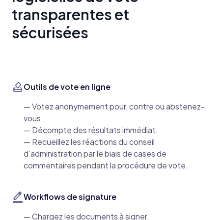
transparentes et
sécurisées
how_to_vote
Outils de vote en ligne
— Votez anonymement pour, contre ou abstenez-
vous.
— Décompte des résultats immédiat.
— Recueillez les réactions du conseil
d’administration par le biais de cases de
commentaires pendant la procédure de vote.
border_color
Workflows de signature
— Chargez les documents à signer.