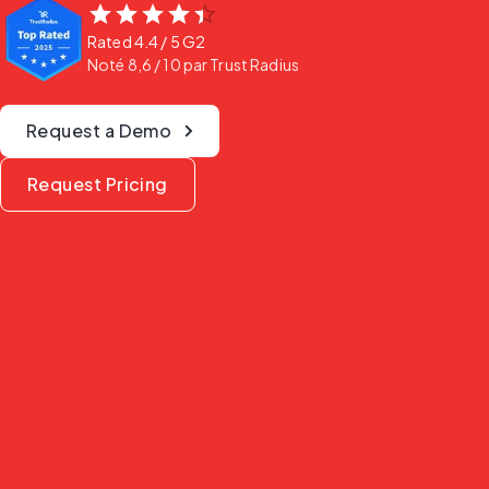
Rated
4.4
/ 5
G2
Noté 8,6 / 10 par Trust Radius
Request a Demo
Request Pricing