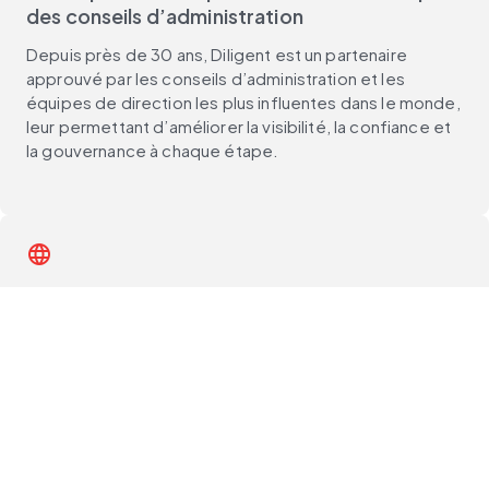
des conseils d’administration
Depuis près de 30 ans, Diligent est un partenaire
approuvé par les conseils d’administration et les
équipes de direction les plus influentes dans le monde,
leur permettant d’améliorer la visibilité, la confiance et
la gouvernance à chaque étape.
language
Une expertise régionale affinée pour un
impact mondial
With customers in 150+ countries and support teams
around the world, Diligent delivers unmatched local
expertise, best practices and compliance guidance —
wherever you operate.