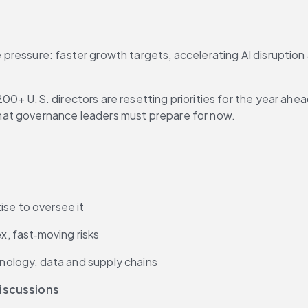
essure: faster growth targets, accelerating AI disruption and
200+ U.S. directors are resetting priorities for the year 
hat governance leaders must prepare for now.
se to oversee it
x, fast‑moving risks
nology, data and supply chains
discussions