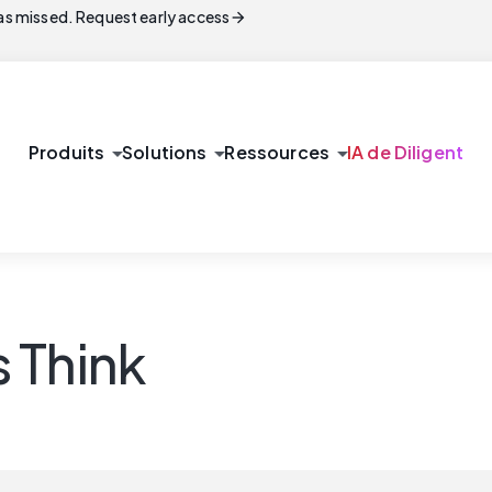
arrow_forward
s missed. Request early access
arrow_drop_down
arrow_drop_down
arrow_drop_down
Produits
Solutions
Ressources
IA de Diligent
 Think