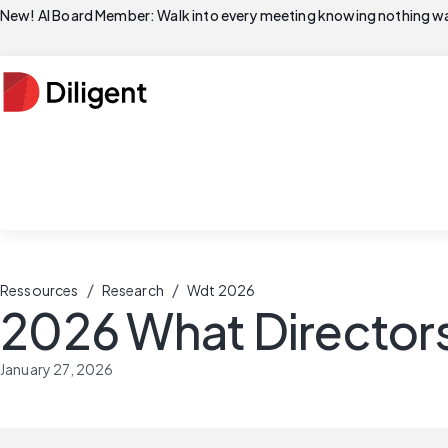
New! AI Board Member: Walk into every meeting knowing nothing wa
/
/
Ressources
Research
Wdt 2026
2026 What Directors
January 27, 2026