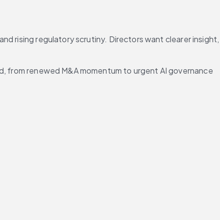
 rising regulatory scrutiny. Directors want clearer insight, 
ahead, from renewed M&A momentum to urgent AI governance 