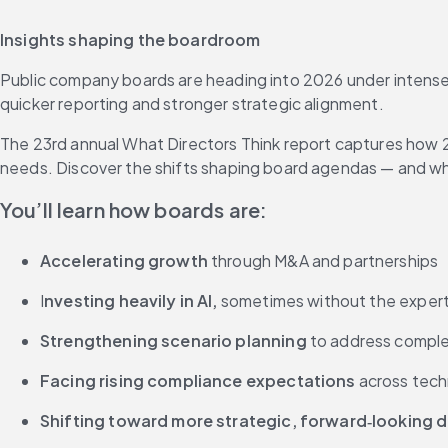
Insights shaping the boardroom
Public company boards are heading into 2026 under intense pr
quicker reporting and stronger strategic alignment. 
The 23rd annual What Directors Think report captures how 
needs. Discover the shifts shaping board agendas — and w
You’ll learn how boards are:
Accelerating growth 
through M&A and partnerships 
I
nvesting heavily in AI,
 sometimes without the experti
Strengthening scenario planning
 to address comple
Facing rising compliance expectations 
across tech
Shifting toward more strategic, forward‑looking 