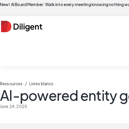
New! AI Board Member: Walk into every meeting knowing nothing wa
/
Ressources
Livres blancs
AI-powered entity 
June 24, 2025