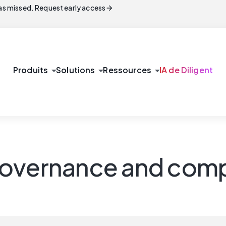
arrow_forward
s missed. Request early access
arrow_drop_down
arrow_drop_down
arrow_drop_down
Produits
Solutions
Ressources
IA de Diligent
governance and comp