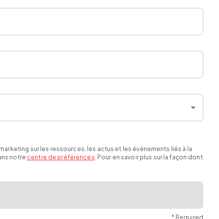
eting sur les ressources, les actus et les événements liés à la
ans notre
centre de préférences
. Pour en savoir plus sur la façon dont
* Required