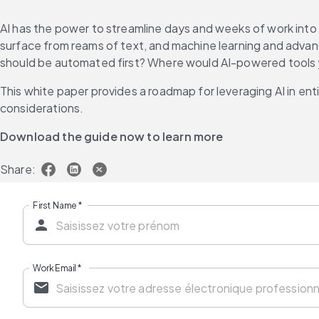
AI has the power to streamline days and weeks of work into
surface from reams of text, and machine learning and advanc
should be automated first? Where would AI-powered tools y
This white paper provides a roadmap for leveraging AI in en
considerations.
Download the guide now to learn more
Share:
First Name
*
Work Email
*