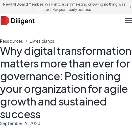
New! AI Board Member: Walk into every meeting knowing nothing was
arrow_forward
missed. Request early access
men
/
Ressources
Livres blancs
Why digital transformation
matters more than ever for
governance: Positioning
your organization for agile
growth and sustained
success
September 19, 2023