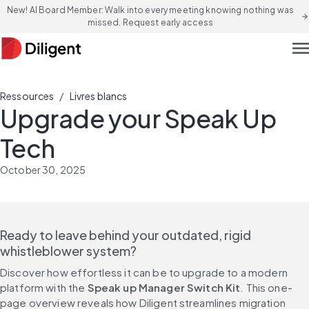
New! AI Board Member: Walk into every meeting knowing nothing was
arrow_forward
missed. Request early access
men
/
Ressources
Livres blancs
Upgrade your Speak Up
Tech
October 30, 2025
Ready to leave behind your outdated, rigid 
whistleblower system?
Discover how effortless it can be to upgrade to a modern 
platform with the 
Speak up Manager Switch Kit
. This one-
page overview reveals how Diligent streamlines migration 