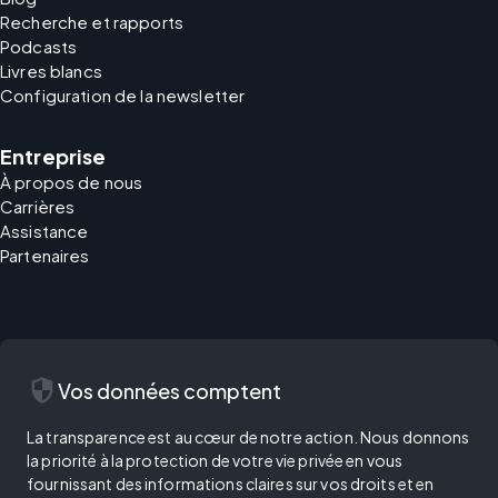
Recherche et rapports
Podcasts
Livres blancs
Configuration de la newsletter
Entreprise
À propos de nous
Carrières
Assistance
Partenaires
security
Vos données comptent
La transparence est au cœur de notre action. Nous donnons
la priorité à la protection de votre vie privée en vous
fournissant des informations claires sur vos droits et en