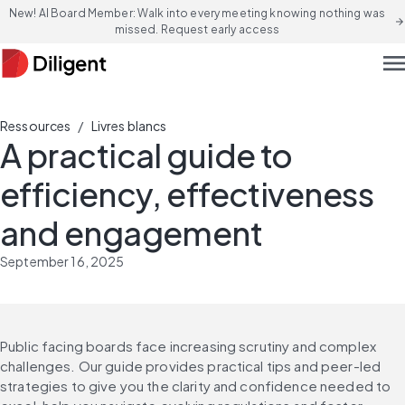
New! AI Board Member: Walk into every meeting knowing nothing was
arrow_forward
missed. Request early access
men
/
Ressources
Livres blancs
A practical guide to
efficiency, effectiveness
and engagement
September 16, 2025
Public facing boards face increasing scrutiny and complex 
challenges. Our guide provides practical tips and peer-led 
strategies to give you the clarity and confidence needed to 