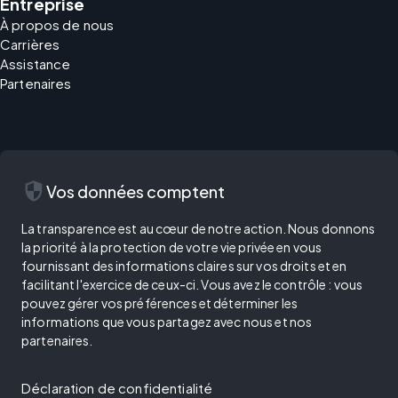
Entreprise
À propos de nous
Carrières
Assistance
Partenaires
security
Vos données comptent
La transparence est au cœur de notre action. Nous donnons
la priorité à la protection de votre vie privée en vous
fournissant des informations claires sur vos droits et en
facilitant l'exercice de ceux-ci. Vous avez le contrôle : vous
pouvez gérer vos préférences et déterminer les
informations que vous partagez avec nous et nos
partenaires.
Déclaration de confidentialité