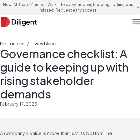
New! AI Board Member: Walk into every meeting knowing nothing was
arrow_forward
missed. Request early access
men
/
Ressources
Livres blancs
Governance checklist: A
guide to keeping up with
rising stakeholder
demands
February 17, 2023
A company’s value is more than just its bottom line.