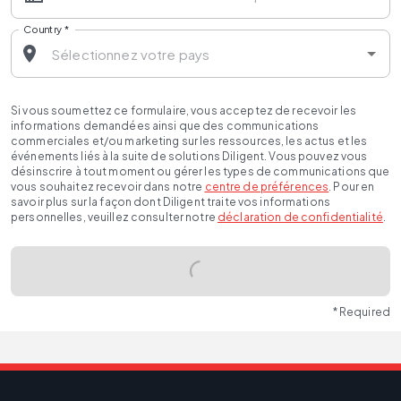
Country
*
Si vous soumettez ce formulaire, vous acceptez de recevoir les
informations demandées ainsi que des communications
commerciales et/ou marketing sur les ressources, les actus et les
événements liés à la suite de solutions Diligent. Vous pouvez vous
désinscrire à tout moment ou gérer les types de communications que
vous souhaitez recevoir dans notre
centre de préférences
. Pour en
savoir plus sur la façon dont Diligent traite vos informations
personnelles, veuillez consulter notre
déclaration de confidentialité
.
* Required