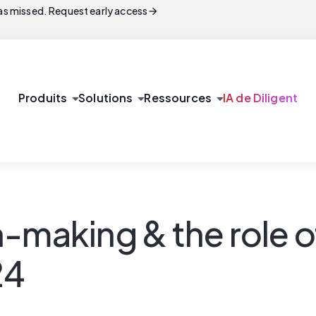
arrow_forward
s missed. Request early access
arrow_drop_down
arrow_drop_down
arrow_drop_down
Produits
Solutions
Ressources
IA de Diligent
n-making & the role 
24