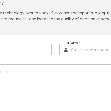
cy.
technology over the next five years, the report’s in-depth 
s to reduce risk and increase the quality of decision-makin
Last Name
*