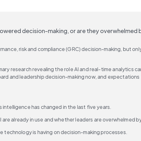
powered decision-making, or are they overwhelmed by
ernance, risk and compliance (GRC) decision-making, but onl
mary research revealing the role AI and real-time analytics 
board and leadership decision-making now, and expectations 
ntelligence has changed in the last five years.
 AI are already in use and whether leaders are overwhelmed b
ce technology is having on decision-making processes.