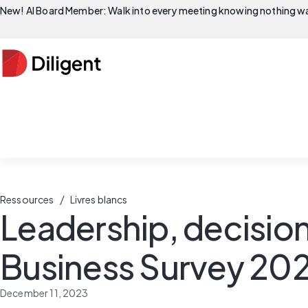
New! AI Board Member: Walk into every meeting knowing nothing wa
/
Ressources
Livres blancs
Leadership, decisio
Business Survey 20
December 11, 2023