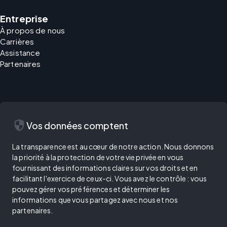
Entreprise
À propos de nous
Carrières
Assistance
Partenaires
security
Vos données comptent
La transparence est au cœur de notre action. Nous donnons
la priorité à la protection de votre vie privée en vous
fournissant des informations claires sur vos droits et en
facilitant l'exercice de ceux-ci. Vous avez le contrôle : vous
pouvez gérer vos préférences et déterminer les
informations que vous partagez avec nous et nos
partenaires.