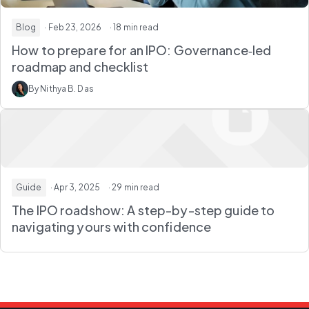
Blog
· Feb 23, 2026
· 18 min read
How to prepare for an IPO: Governance‑led
roadmap and checklist
By Nithya B. Das
Guide
· Apr 3, 2025
· 29 min read
The IPO roadshow: A step-by-step guide to
navigating yours with confidence