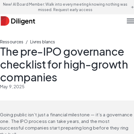
New! AI Board Member: Walk into every meeting knowing nothing was
arrow_forward
missed. Request early access
men
/
Ressources
Livres blancs
The pre-IPO governance
checklist for high-growth
companies
May 9, 2025
Going public isn’t just a financial milestone — it’s a governance 
one. The IPO process can take years, and the most 
successful companies start preparing long before they ring 