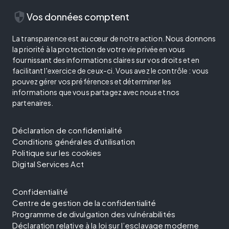
security
Vos données comptent
La transparence est au cœur de notre action. Nous donnons
la priorité à la protection de votre vie privée en vous
fournissant des informations claires sur vos droits et en
facilitant l'exercice de ceux-ci. Vous avez le contrôle : vous
pouvez gérer vos préférences et déterminer les
informations que vous partagez avec nous et nos
partenaires.
Déclaration de confidentialité
Conditions générales d'utilisation
Politique sur les cookies
Digital Services Act
Confidentialité
Centre de gestion de la confidentialité
Programme de divulgation des vulnérabilités
Déclaration relative à la loi sur l’esclavage moderne