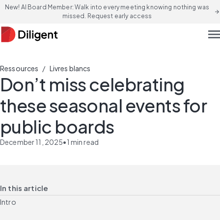
New! AI Board Member: Walk into every meeting knowing nothing was
arrow_forward
missed. Request early access
men
/
Ressources
Livres blancs
Don’t miss celebrating
these seasonal events for
public boards
December 11, 2025
•
1
min read
In this article
Intro