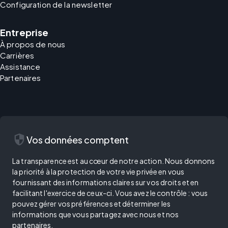
Configuration de la newsletter
Entreprise
À propos de nous
Carrières
Assistance
Partenaires
security
Vos données comptent
La transparence est au cœur de notre action. Nous donnons
la priorité à la protection de votre vie privée en vous
fournissant des informations claires sur vos droits et en
facilitant l'exercice de ceux-ci. Vous avez le contrôle : vous
pouvez gérer vos préférences et déterminer les
informations que vous partagez avec nous et nos
partenaires.