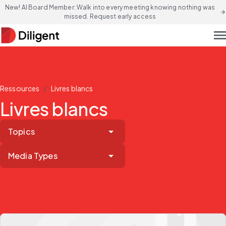
New! AI Board Member: Walk into every meeting knowing nothing was
arrow_forward
missed. Request early access
men
/
Ressources
Livres blancs
Livres blancs
Topics
Media Types