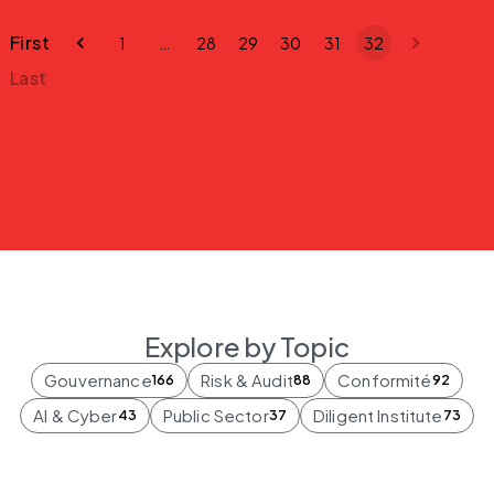
First
1
…
28
29
30
31
32
Last
Explore by Topic
Gouvernance
Risk & Audit
Conformité
166
88
92
AI & Cyber
Public Sector
Diligent Institute
43
37
73