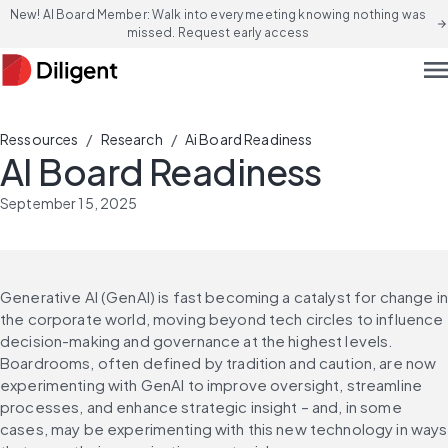
New! AI Board Member: Walk into every meeting knowing nothing was
arrow_forward
missed. Request early access
men
/
/
Ressources
Research
Ai Board Readiness
AI Board Readiness
September 15, 2025
Generative AI (GenAI) is fast becoming a catalyst for change in 
the corporate world, moving beyond tech circles to influence 
decision-making and governance at the highest levels. 
Boardrooms, often defined by tradition and caution, are now 
experimenting with GenAI to improve oversight, streamline 
processes, and enhance strategic insight – and, in some 
cases, may be experimenting with this new technology in ways 