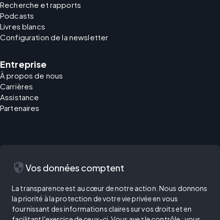
Recherche et rapports
Podcasts
Livres blancs
Configuration de la newsletter
Entreprise
À propos de nous
Carrières
Assistance
Partenaires
security
Vos données comptent
La transparence est au cœur de notre action. Nous donnons
la priorité à la protection de votre vie privée en vous
fournissant des informations claires sur vos droits et en
facilitant l'exercice de ceux-ci. Vous avez le contrôle : vous