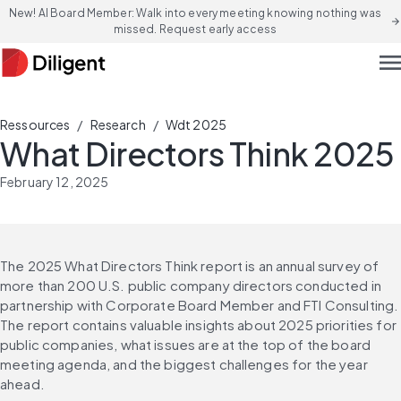
New! AI Board Member: Walk into every meeting knowing nothing was
arrow_forward
missed. Request early access
men
/
/
Ressources
Research
Wdt 2025
What Directors Think 2025
February 12, 2025
The 2025 What Directors Think report is an annual survey of 
more than 200 U.S. public company directors conducted in 
partnership with Corporate Board Member and FTI Consulting. 
The report contains valuable insights about 2025 priorities for 
public companies, what issues are at the top of the board 
meeting agenda, and the biggest challenges for the year 
ahead.