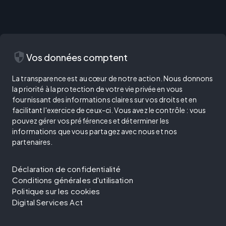
security
Vos données comptent
La transparence est au cœur de notre action. Nous donnons
la priorité à la protection de votre vie privée en vous
fournissant des informations claires sur vos droits et en
facilitant l'exercice de ceux-ci. Vous avez le contrôle : vous
pouvez gérer vos préférences et déterminer les
informations que vous partagez avec nous et nos
partenaires.
Déclaration de confidentialité
Conditions générales d'utilisation
Politique sur les cookies
Digital Services Act