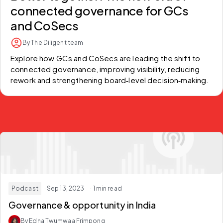
connected governance for GCs
and CoSecs
By The Diligent team
Explore how GCs and CoSecs are leading the shift to 
connected governance, improving visibility, reducing 
rework and strengthening board‑level decision‑making.
Podcast
· Sep 13, 2023
· 1 min read
Governance & opportunity in India
By Edna Twumwaa Frimpong