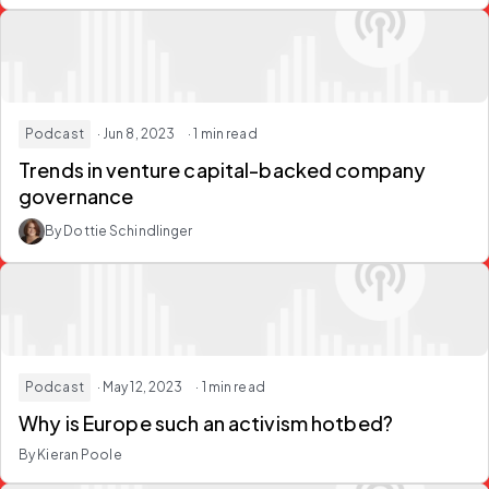
Podcast
· Jun 8, 2023
· 1 min read
Trends in venture capital-backed company
governance
By Dottie Schindlinger
Podcast
· May 12, 2023
· 1 min read
Why is Europe such an activism hotbed?
By Kieran Poole