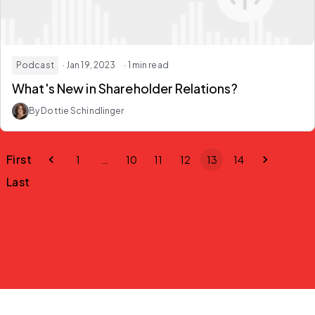
Podcast
· Jan 19, 2023
· 1 min read
What's New in Shareholder Relations?
By Dottie Schindlinger
First
1
…
10
11
12
13
14
Last