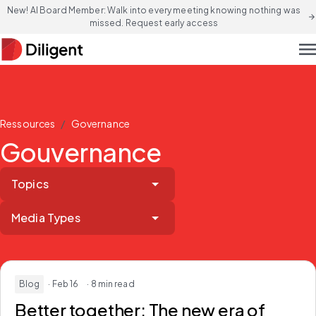
New! AI Board Member: Walk into every meeting knowing nothing was
arrow_forward
missed. Request early access
men
/
Ressources
Governance
Gouvernance
Topics
Media Types
Blog
· Feb 16
· 8 min read
Better together:
The new era of