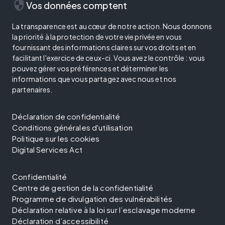
security
Vos données comptent
La transparence est au cœur de notre action. Nous donnons
la priorité à la protection de votre vie privée en vous
fournissant des informations claires sur vos droits et en
facilitant l'exercice de ceux-ci. Vous avez le contrôle : vous
pouvez gérer vos préférences et déterminer les
informations que vous partagez avec nous et nos
partenaires.
Déclaration de confidentialité
Conditions générales d'utilisation
Politique sur les cookies
Digital Services Act
Confidentialité
Centre de gestion de la confidentialité
Programme de divulgation des vulnérabilités
Déclaration relative à la loi sur l’esclavage moderne
Déclaration d’accessibilité