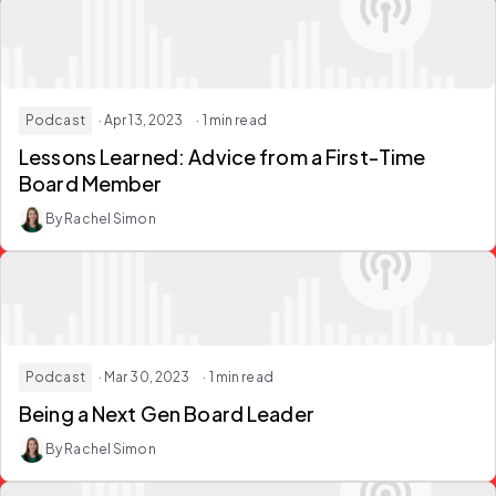
Podcast
· Apr 13, 2023
· 1 min read
Lessons Learned: Advice from a First-Time
Board Member
By Rachel Simon
Podcast
· Mar 30, 2023
· 1 min read
Being a Next Gen Board Leader
By Rachel Simon